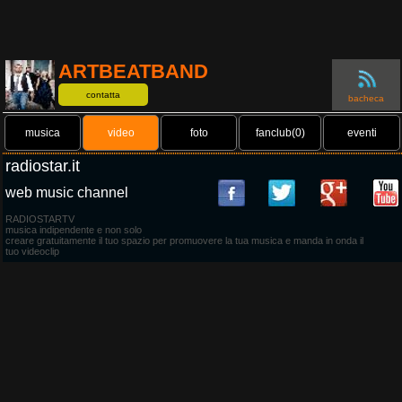
ARTBEATBAND
contatta
bacheca
musica
video
foto
fanclub(0)
eventi
radiostar.it
web music channel
RADIOSTARTV
musica indipendente e non solo
creare gratuitamente il tuo spazio per promuovere la tua musica e manda in onda il
tuo videoclip