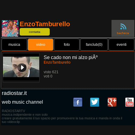
EnzoTamburello
contatta
bacheca
musica
video
foto
fanclub(0)
eventi
Se cado non mi alzo piÃº
EnzoTamburello
visto 621
voti 0
.
radiostar.it
web music channel
RADIOSTARTV
musica indipendente e non solo
creare gratuitamente il tuo spazio per promuovere la tua musica e manda in onda il
tuo videoclip