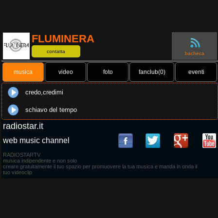
FLUMINERA
contatta
bacheca
musica
video
foto
fanclub(0)
eventi
credo,credimi
schiavo del tempo
radiostar.it
web music channel
RADIOSTARTV
musica indipendente e non solo
creare gratuitamente il tuo spazio per promuovere la tua musica e manda in onda il
tuo videoclip