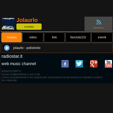
Jolaurlo
contatta
bacheca
musica
video
foto
fanclub(10)
eventi
jolaurlo - polistirolo
radiostar.it
web music channel
RADIOSTARTV
musica indipendente e non solo
creare gratuitamente il tuo spazio per promuovere la tua musica e manda in onda il
tuo videoclip