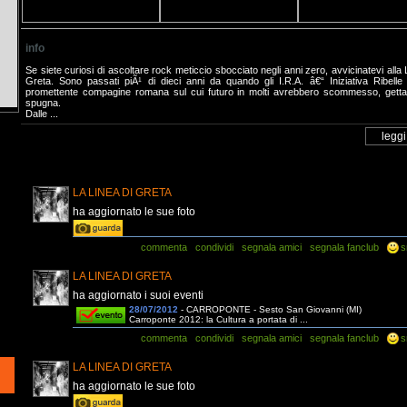
info
Se siete curiosi di ascoltare rock meticcio sbocciato negli anni zero, avvicinatevi alla 
Greta. Sono passati piÃ¹ di dieci anni da quando gli I.R.A. â€“ Iniziativa Ribelle A
promettente compagine romana sul cui futuro in molti avrebbero scommesso, getta
spugna.
Dalle ...
LA LINEA DI GRETA
ha aggiornato le sue foto
commenta
condividi
segnala amici
segnala fanclub
s
LA LINEA DI GRETA
ha aggiornato i suoi eventi
28/07/2012
- CARROPONTE - Sesto San Giovanni (MI)
Carroponte 2012: la Cultura a portata di ...
commenta
condividi
segnala amici
segnala fanclub
s
LA LINEA DI GRETA
ha aggiornato le sue foto