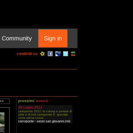
Community
Sign in
condividi su:
eventi
prossimi
28 Luglio 2012
carroponte 2012: la cultura a portata di
tutte e di tutti carroponte Ã¨ speciale
come arena conce ...
carroponte - sesto san giovanni (mi)