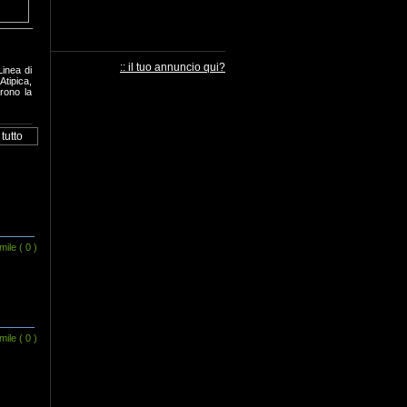
:: il tuo annuncio qui?
Linea di
tipica,
rono la
mile
( 0 )
mile
( 0 )