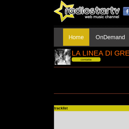
Home
OnDemand
LA LINEA DI GR
contatta
tracklist