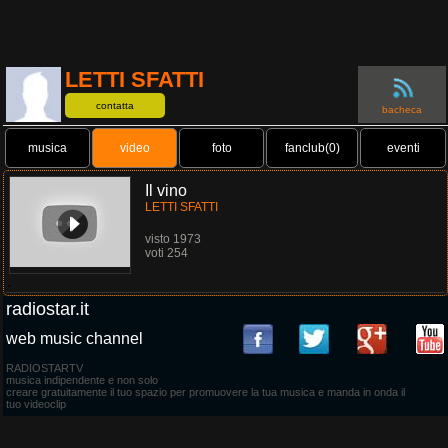
LETTI SFATTI
contatta
bacheca
musica
video
foto
fanclub(0)
eventi
Il vino
LETTI SFATTI
visto 1973
voti 254
.
radiostar.it
web music channel
RADIOSTARTV
musica indipendente e non solo
creare gratuitamente il tuo spazio per promuovere la tua musica e manda in onda il
tuo videoclip