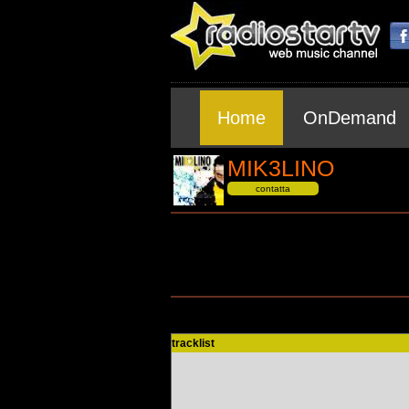
Home
OnDemand
MIK3LINO
contatta
tracklist