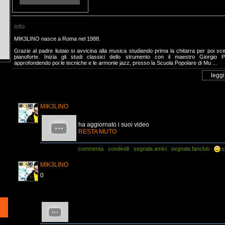
info
MIK3LINO nasce a Roma nel 1988.
Grazie al padre liutaio si avvicina alla musica studiando prima la chitarra per poi sceg
pianoforte. Inizia gli studi classici dello strumento con il maestro Giorgio Pr
approfondendo poi le tecniche e le armonie jazz, presso la Scuola Popolare di Mu ...
MIK3LINO
ha aggiornato i suoi video
RESTA MUTO
commenta
condividi
segnala amici
segnala fanclub
s
MIK3LINO
0