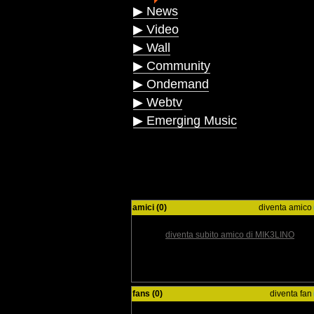
▶ News
▶ Video
▶ Wall
▶ Community
▶ Ondemand
▶ Webtv
▶ Emerging Music
amici (0)
diventa amico
diventa subito amico di MIK3LINO
fans (0)
diventa fan