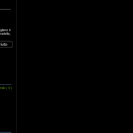
liere il
adella,
mile
( 0 )