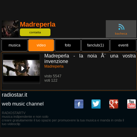
Madreperla
contatta
bacheca
musica
video
foto
fanclub(1)
eventi
Madreperla - la noia Ã¨ una vostra
invenzione
Madreperla
visto 5547
voti 122
.
radiostar.it
web music channel
RADIOSTARTV
musica indipendente e non solo
creare gratuitamente il tuo spazio per promuovere la tua musica e manda in onda il
tuo videoclip