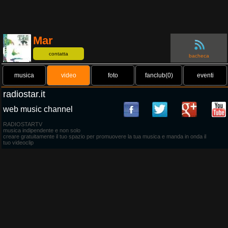
Mar
contatta
bacheca
musica
video
foto
fanclub(0)
eventi
radiostar.it
web music channel
RADIOSTARTV
musica indipendente e non solo
creare gratuitamente il tuo spazio per promuovere la tua musica e manda in onda il
tuo videoclip