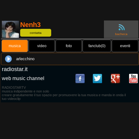
Nenh3
contatta
bacheca
musica
video
foto
fanclub(0)
eventi
arlecchino
radiostar.it
web music channel
RADIOSTARTV
musica indipendente e non solo
creare gratuitamente il tuo spazio per promuovere la tua musica e manda in onda il
tuo videoclip