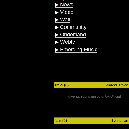
▶ News
▶ Video
▶ Wall
▶ Community
▶ Ondemand
▶ Webtv
▶ Emerging Music
amici (0)
diventa amico
diventa subito amico di OxiOfficial
fans (0)
diventa fan