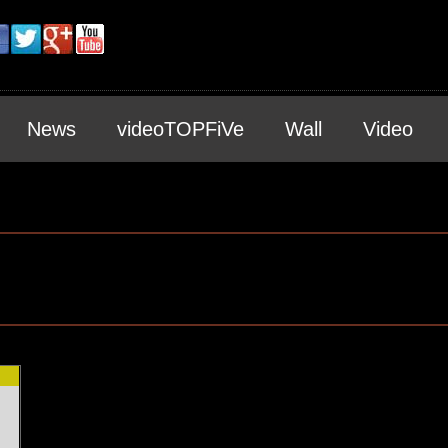
News
videoTOPFiVe
Wall
Video