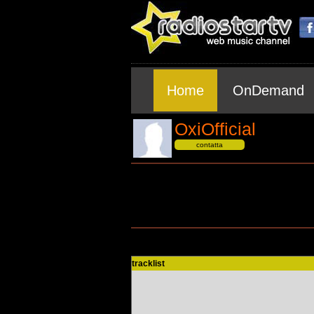
Home
OnDemand
OxiOfficial
contatta
tracklist