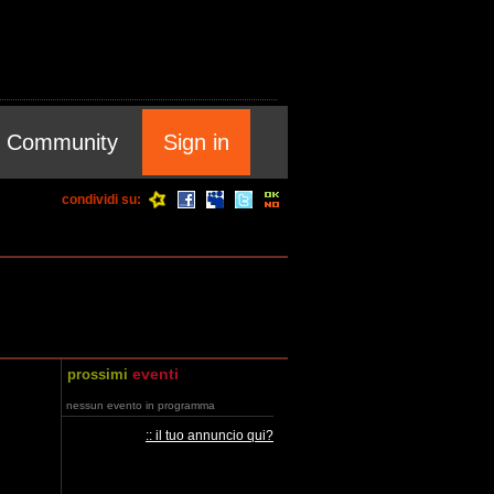
Community
Sign in
condividi su:
eventi
prossimi
nessun evento in programma
:: il tuo annuncio qui?