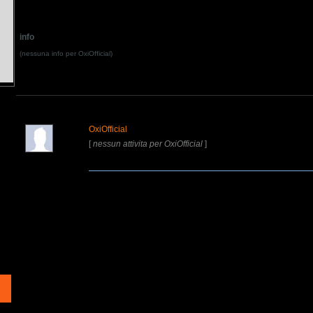
info
(nessuna info per OxiOfficial)
OxiOfficial
[
nessun attivita per OxiOfficial
]