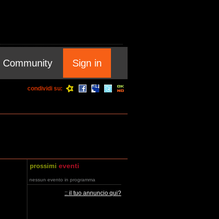
Community
Sign in
condividi su:
eventi
prossimi
nessun evento in programma
:: il tuo annuncio qui?