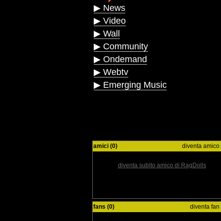
▶ News
▶ Video
▶ Wall
▶ Community
▶ Ondemand
▶ Webtv
▶ Emerging Music
amici (0)
diventa amico
diventa subito amico di RagDolls
fans (0)
diventa fan