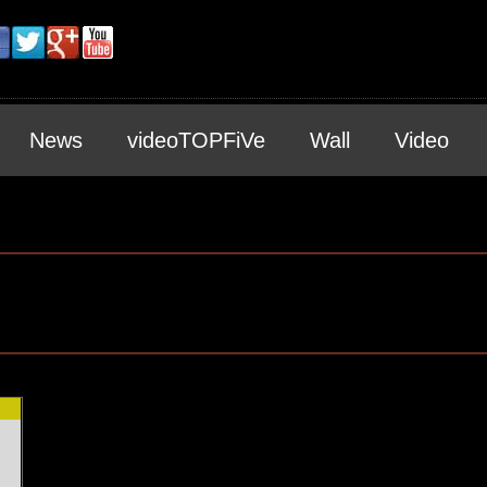
News
videoTOPFiVe
Wall
Video