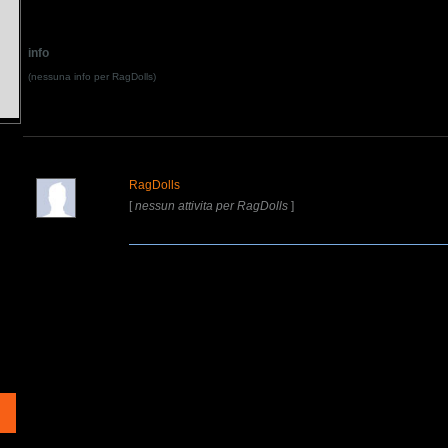
info
(nessuna info per RagDolls)
RagDolls
[
nessun attivita per RagDolls
]