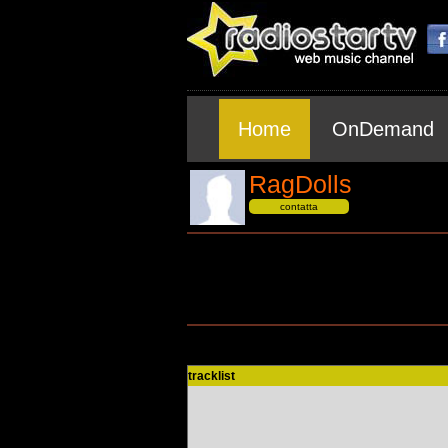
Home
OnDemand
RagDolls
contatta
tracklist