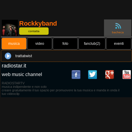
Rockkyband
contatta
bacheca
musica
video
foto
fanclub(2)
eventi
trattatwist
radiostar.it
web music channel
RADIOSTARTV
musica indipendente e non solo
creare gratuitamente il tuo spazio per promuovere la tua musica e manda in onda il
tuo videoclip