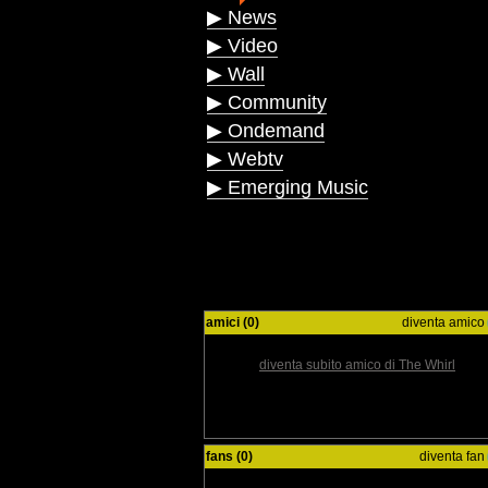
▶ News
▶ Video
▶ Wall
▶ Community
▶ Ondemand
▶ Webtv
▶ Emerging Music
amici (0)
diventa amico
diventa subito amico di The Whirl
fans (0)
diventa fan