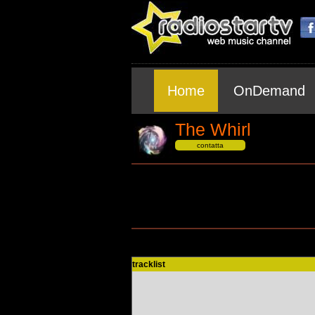
Home
OnDemand
The Whirl
contatta
tracklist