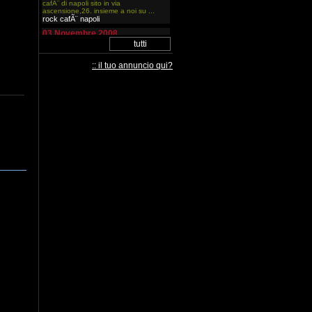
cafÃ¨ di napoli sito in via
ascensione,26. insieme a noi su ...
rock cafÃ¨ napoli
03 Novembre 2008
lunedi 3 novembre alle ore 19:15
saremo ospiti del programma
radiofonico radio nuovevoci.
:: il tuo annuncio qui?
suoneremo ...
radio nuovevoci
17 Novembre 2007
lunedi 3 novembre alle ore 19:15
saremo ospiti del programma
radiofonico zonaradio. suoneremo
anche ...
zonaradio