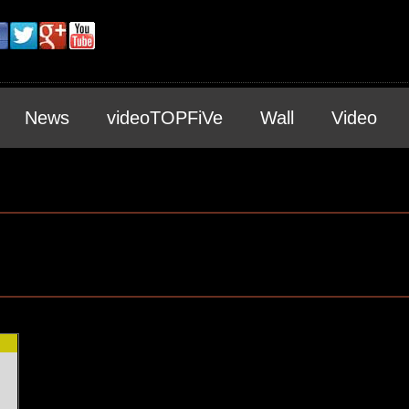
News
videoTOPFiVe
Wall
Video