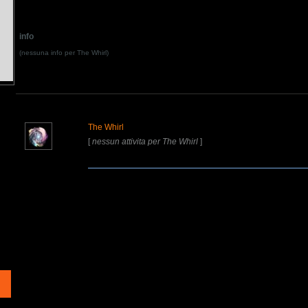
info
(nessuna info per The Whirl)
The Whirl
[
nessun attivita per The Whirl
]