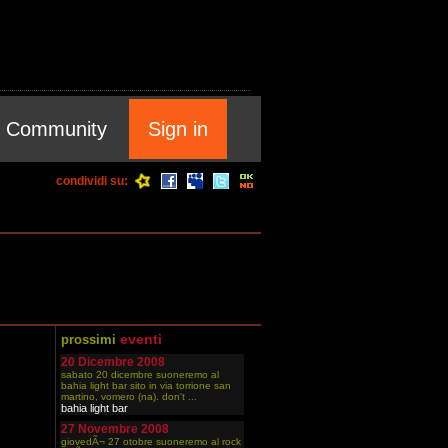
Community
Sign in
condividi su:
eventi
prossimi
20 Dicembre 2008
sabato 20 dicembre suoneremo al
bahia light bar sito in via torrione san
martino, vomero (na). don't ...
bahia light bar
27 Novembre 2008
giovedÃ¬ 27 otobre suoneremo al rock