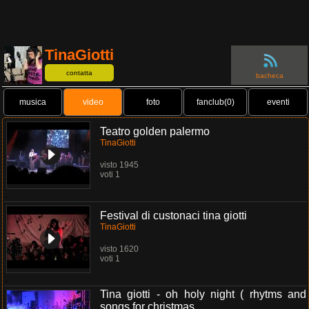
TinaGiotti
contatta
bacheca
musica
video
foto
fanclub(0)
eventi
Teatro golden palermo
TinaGiotti
visto 1945
voti 1
.
Festival di custonaci tina giotti
TinaGiotti
visto 1620
voti 1
.
Tina giotti - oh holy night ( rhytms and
songs for christmas