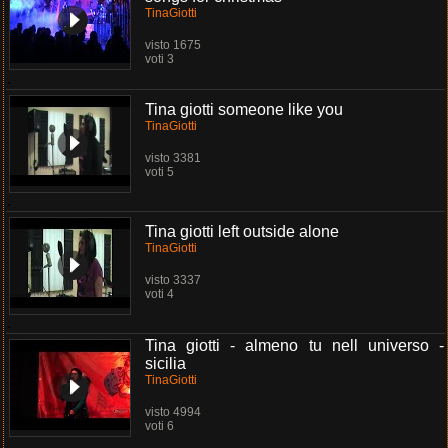
TinaGiotti
visto 1675
voti 3
.
Tina giotti someone like you
TinaGiotti
visto 3381
voti 5
.
Tina giotti left outside alone
TinaGiotti
visto 3337
voti 4
.
Tina giotti - almeno tu nell universo -
sicilia
TinaGiotti
visto 4994
voti 6
.