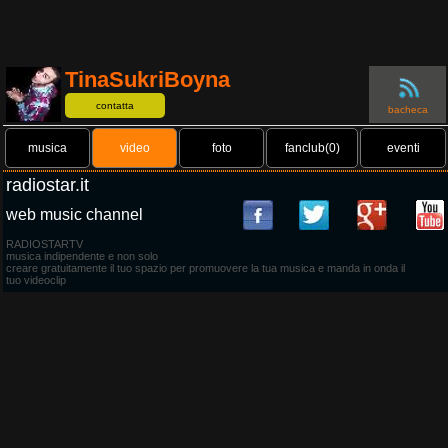
TinaSukriBoyna
contatta
bacheca
musica
video
foto
fanclub(0)
eventi
radiostar.it
web music channel
RADIOSTARTV
musica indipendente e non solo
creare gratuitamente il tuo spazio per promuovere la tua musica e manda in onda il
tuo videoclip