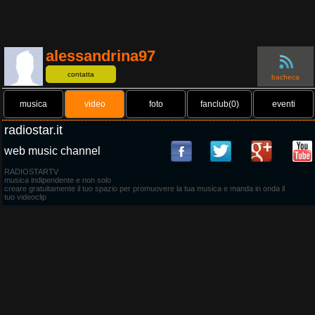
alessandrina97
contatta
bacheca
musica
video
foto
fanclub(0)
eventi
radiostar.it
web music channel
RADIOSTARTV
musica indipendente e non solo
creare gratuitamente il tuo spazio per promuovere la tua musica e manda in onda il
tuo videoclip