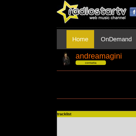
Home
OnDemand
andreamagini
contatta
tracklist