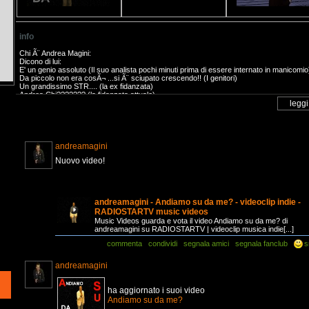
info
Chi Ã¨ Andrea Magini:
Dicono di lui:
E' un genio assoluto (Il suo analista pochi minuti prima di essere internato in manicomio
Da piccolo non era cosÃ¬ ...si Ã¨ sciupato crescendo!! (I genitori)
Un grandissimo STR.... (la ex fidanzata)
Andrea Chi??????? (la fidanzata attuale)
Secondo no ...
andreamagini
Nuovo video!
andreamagini - Andiamo su da me? - videoclip indie -
RADIOSTARTV music videos
Music Videos guarda e vota il video Andiamo su da me? di
andreamagini su RADIOSTARTV | videoclip musica indie[...]
commenta
condividi
segnala amici
segnala fanclub
s
andreamagini
ha aggiornato i suoi video
Andiamo su da me?