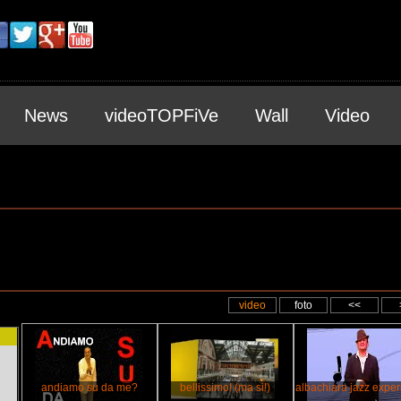
News
videoTOPFiVe
Wall
Video