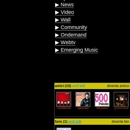
▶ News
▶ Video
▶ Wall
▶ Community
▶ Ondemand
▶ Webtv
▶ Emerging Music
amici (10)
vedi tutti
diventa amico
rossodalmata
egonproject
500 producti
g communicat
fans (1)
vedi tutti
diventa fan