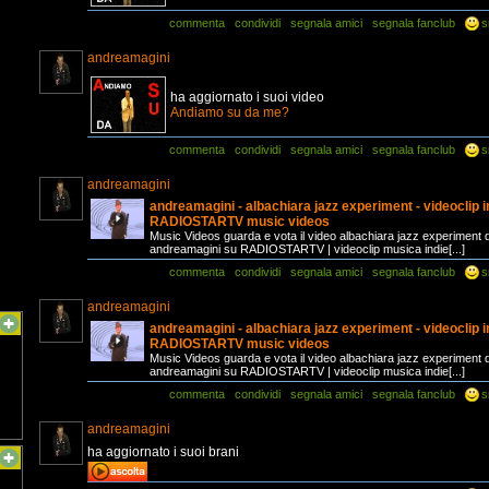
commenta
condividi
segnala amici
segnala fanclub
s
andreamagini
ha aggiornato i suoi video
Andiamo su da me?
commenta
condividi
segnala amici
segnala fanclub
s
andreamagini
andreamagini - albachiara jazz experiment - videoclip i
RADIOSTARTV music videos
Music Videos guarda e vota il video albachiara jazz experiment d
andreamagini su RADIOSTARTV | videoclip musica indie[...]
commenta
condividi
segnala amici
segnala fanclub
s
andreamagini
andreamagini - albachiara jazz experiment - videoclip i
RADIOSTARTV music videos
Music Videos guarda e vota il video albachiara jazz experiment d
andreamagini su RADIOSTARTV | videoclip musica indie[...]
commenta
condividi
segnala amici
segnala fanclub
s
andreamagini
ha aggiornato i suoi brani