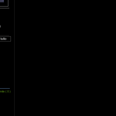
)
mile
( 0 )