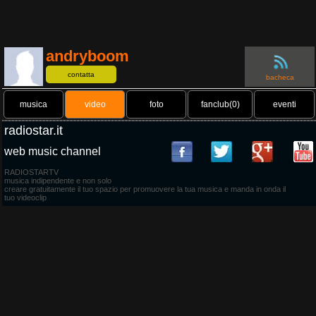
andryboom
contatta
bacheca
musica
video
foto
fanclub(0)
eventi
radiostar.it
web music channel
RADIOSTARTV
musica indipendente e non solo
creare gratuitamente il tuo spazio per promuovere la tua musica e manda in onda il
tuo videoclip