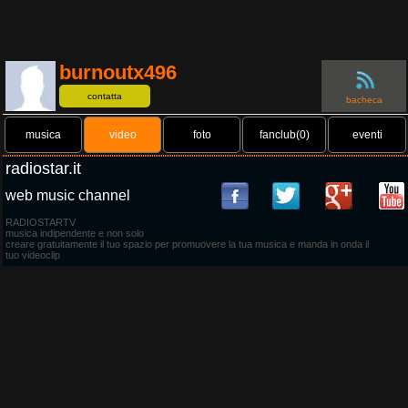
burnoutx496
contatta
bacheca
musica
video
foto
fanclub(0)
eventi
radiostar.it
web music channel
RADIOSTARTV
musica indipendente e non solo
creare gratuitamente il tuo spazio per promuovere la tua musica e manda in onda il
tuo videoclip