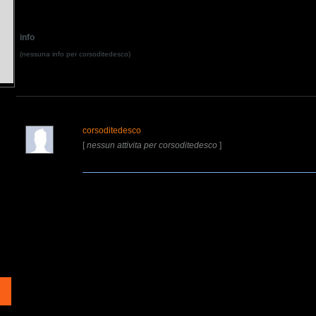
info
(nessuna info per corsoditedesco)
corsoditedesco
[
nessun attivita per corsoditedesco
]