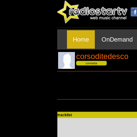
Home
OnDemand
corsoditedesco
contatta
tracklist