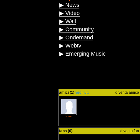
▶ News
▶ Video
▶ Wall
▶ Community
▶ Ondemand
▶ Webtv
▶ Emerging Music
amici (1)
vedi tutti
diventa amico
konon
fans (0)
diventa fan