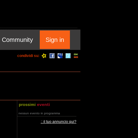
Community
Sign in
condividi su:
eventi
prossimi
nessun evento in programma
:: il tuo annuncio qui?