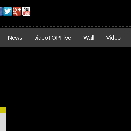
News
videoTOPFiVe
Wall
Video