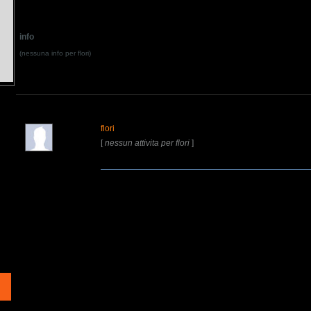
info
(nessuna info per flori)
flori
[
nessun attivita per flori
]