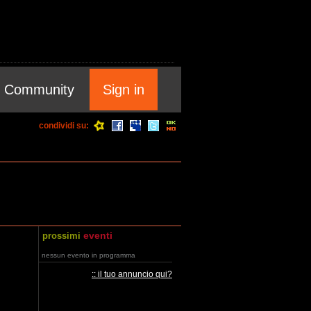
Community
Sign in
condividi su:
eventi
prossimi
nessun evento in programma
:: il tuo annuncio qui?