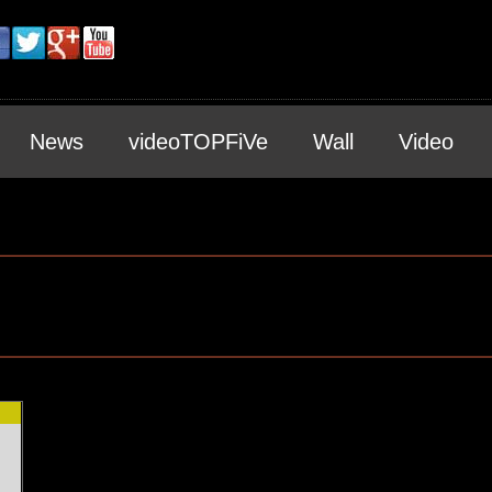
News
videoTOPFiVe
Wall
Video