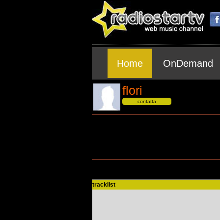
Home
OnDemand
flori
contatta
tracklist