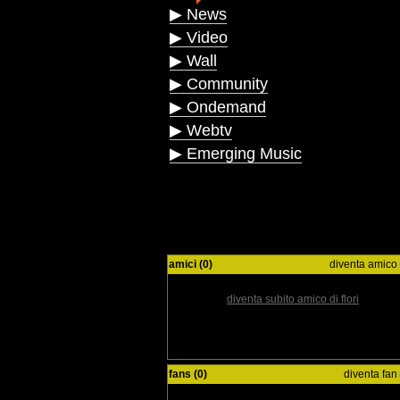
▶ News
▶ Video
▶ Wall
▶ Community
▶ Ondemand
▶ Webtv
▶ Emerging Music
amici (0)
diventa amico
diventa subito amico di flori
fans (0)
diventa fan