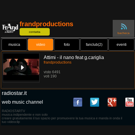
frandproductions
contatta
bacheca
musica
video
foto
fanclub(2)
eventi
Attimi - il nano feat g.cariglia
frandproductions
visto 6491
voti 190
.
radiostar.it
web music channel
RADIOSTARTV
musica indipendente e non solo
creare gratuitamente il tuo spazio per promuovere la tua musica e manda in onda il
tuo videoclip