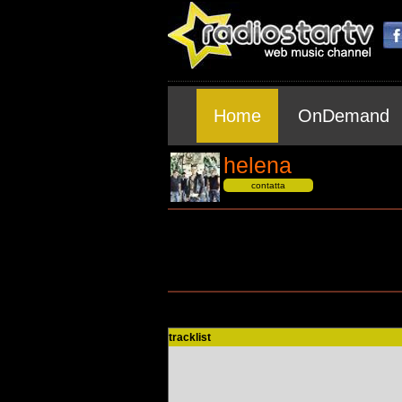
Home
OnDemand
helena
contatta
tracklist