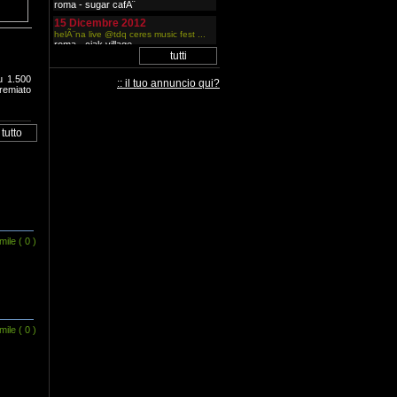
roma - sugar cafÃ¨
15 Dicembre 2012
helÃ¨na live @tdq ceres music fest ...
roma - ciak village
01 Dicembre 2012
helÃ¨na live @black out ...
u 1.500
:: il tuo annuncio qui?
roma - blackout
remiato
28 Settembre 2012
helÃ¨na live @radiosuono - radio cittÃ
futuro - rivista suono ...
roma
31 Luglio 2012
helÃ¨na live @estate san lorenzo -
roma ...
roma
19 Luglio 2012
helÃ¨na flash mob al pontile di ostia
(roma) il 19 luglio alle 19,00 ...
ostia lido (rm) - pontile
mile
( 0 )
17 Luglio 2012
helÃ¨na live ...
lago d'orta (novara)
13 Luglio 2012
helÃ¨na special guest per area
sanremo tour 2012 ...
crotone isola capo rizzuto
mile
( 0 )
08 Luglio 2012
helÃ¨na special guest per area
sanremo tour 2012 ...
catania
07 Luglio 2012