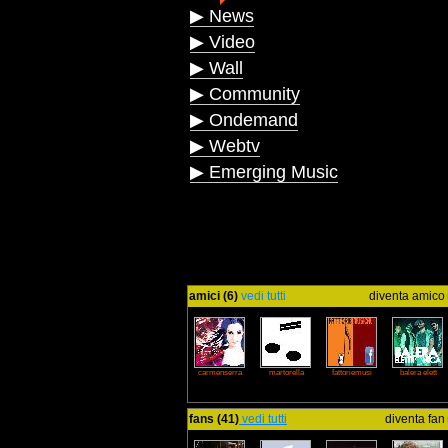
▶ News
▶ Video
▶ Wall
▶ Community
▶ Ondemand
▶ Webtv
▶ Emerging Music
amici (6)
vedi tutti
diventa amico
carmenserra
martorella
fattoriemusi
balera elett
fans (41)
vedi tutti
diventa fan