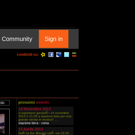
Community
Sign in
condividi su:
eventi
prossimi
14 Novembre 2013
vi aspettano giovedÃ¬ 14 novembre
2013 h 21,00 a stazione birra per una
grande serata in musica!! ...
stazione birra - roma
13 Aprile 2013
helÃ¨na live @sugar cafÃ¨ ore 22,00 ...