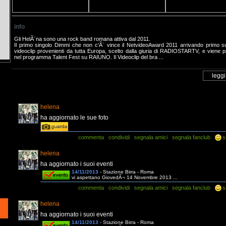
info
Gli HelÃ¨na sono una rock band romana attiva dal 2011.
Il primo singolo Dimmi che non c'Ã¨ vince il NetvideoAward 2011 arrivando primo s
videoclip provenienti da tutta Europa, scelto dalla giuria di RADIOSTARTV, e viene p
nel programma Talent Fest su RAIUNO. Il Videoclip del bra ...
helena
ha aggiornato le sue foto
commenta
condividi
segnala amici
segnala fanclub
s
helena
ha aggiornato i suoi eventi
14/11/2013
- Stazione Birra - Roma
vi aspettano GiovedÃ¬ 14 Novembre 2013 ...
commenta
condividi
segnala amici
segnala fanclub
s
helena
ha aggiornato i suoi eventi
14/11/2013
- Stazione Birra - Roma