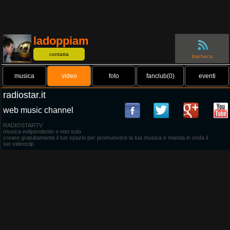
ladoppiam
contatta
bacheca
musica
video
foto
fanclub(0)
eventi
radiostar.it
web music channel
RADIOSTARTV
musica indipendente e non solo
creare gratuitamente il tuo spazio per promuovere la tua musica e manda in onda il
tuo videoclip