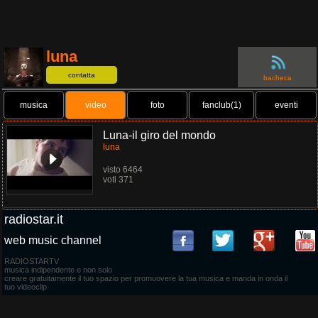
luna
contatta
bacheca
musica
video
foto
fanclub(1)
eventi
Luna-il giro del mondo
luna
visto 6464
voti 371
.
radiostar.it
web music channel
RADIOSTARTV
musica indipendente e non solo
creare gratuitamente il tuo spazio per promuovere la tua musica e manda in onda il
tuo videoclip