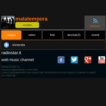
malatempora
contatta
bacheca
musica
video
foto
fanclub(3)
eventi
ennezeta
radiostar.it
web music channel
RADIOSTARTV
musica indipendente e non solo
creare gratuitamente il tuo spazio per promuovere la tua musica e manda in onda il
tuo videoclip