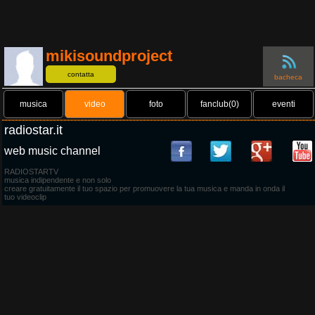
mikisoundproject
contatta
bacheca
musica
video
foto
fanclub(0)
eventi
radiostar.it
web music channel
RADIOSTARTV
musica indipendente e non solo
creare gratuitamente il tuo spazio per promuovere la tua musica e manda in onda il
tuo videoclip