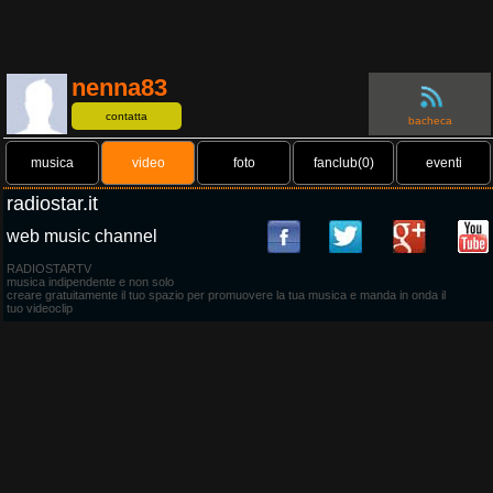
nenna83
contatta
bacheca
musica
video
foto
fanclub(0)
eventi
radiostar.it
web music channel
RADIOSTARTV
musica indipendente e non solo
creare gratuitamente il tuo spazio per promuovere la tua musica e manda in onda il
tuo videoclip