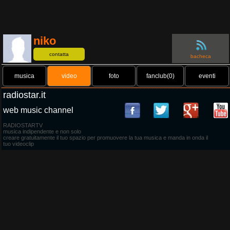
niko
contatta
bacheca
musica
video
foto
fanclub(0)
eventi
radiostar.it
web music channel
RADIOSTARTV
musica indipendente e non solo
creare gratuitamente il tuo spazio per promuovere la tua musica e manda in onda il
tuo videoclip