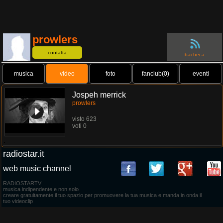
prowlers
contatta
bacheca
musica
video
foto
fanclub(0)
eventi
Jospeh merrick
prowlers
visto 623
voti 0
.
radiostar.it
web music channel
RADIOSTARTV
musica indipendente e non solo
creare gratuitamente il tuo spazio per promuovere la tua musica e manda in onda il
tuo videoclip