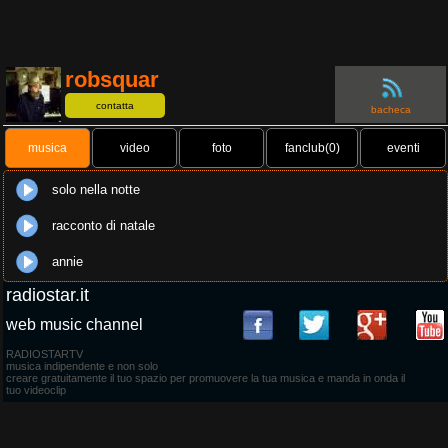
robsquar
contatta
bacheca
musica
video
foto
fanclub(0)
eventi
solo nella notte
racconto di natale
annie
radiostar.it
web music channel
RADIOSTARTV
musica indipendente e non solo
creare gratuitamente il tuo spazio per promuovere la tua musica e manda in onda il
tuo videoclip