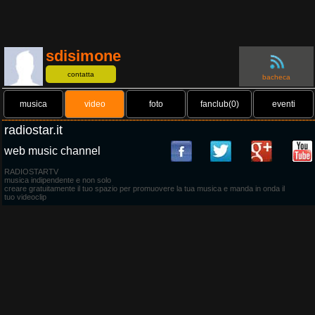
sdisimone
contatta
bacheca
musica
video
foto
fanclub(0)
eventi
radiostar.it
web music channel
RADIOSTARTV
musica indipendente e non solo
creare gratuitamente il tuo spazio per promuovere la tua musica e manda in onda il
tuo videoclip