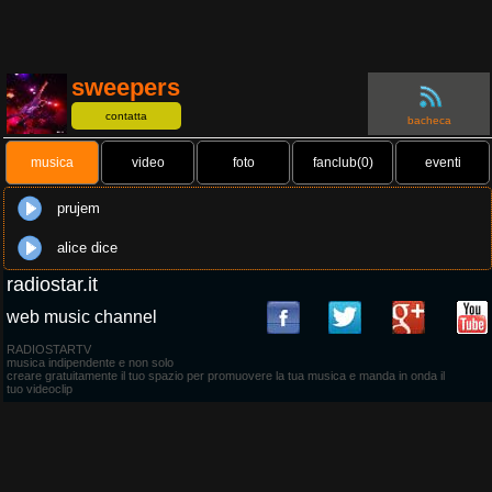
sweepers
contatta
bacheca
musica
video
foto
fanclub(0)
eventi
prujem
alice dice
radiostar.it
web music channel
RADIOSTARTV
musica indipendente e non solo
creare gratuitamente il tuo spazio per promuovere la tua musica e manda in onda il
tuo videoclip