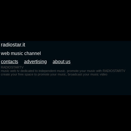
radiostar.it
web music channel
contacts
advertising
about us
RADIOSTARTV
music web tv dedicated to independent music. promote your music with RADIOSTARTV
create your free space to promote your music, broadcast your music video