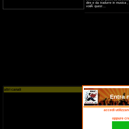
dire e da tradurre in musica ,
voilÃ quest ...
altri canali
Entra 
accedi utilizza
oppure cr