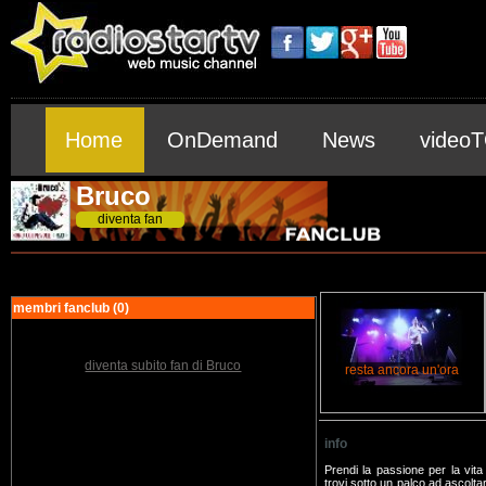
Home
OnDemand
News
video
Bruco
diventa fan
membri fanclub (0)
diventa subito fan di Bruco
info
Prendi la passione per la vita
trovi sotto un palco ad ascolta