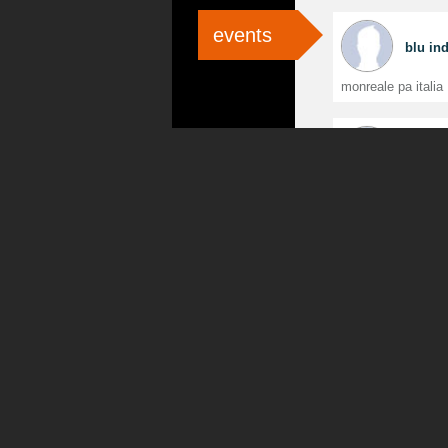
events
blu in
monreale pa italia
Save
bologna bo
FYKE
bassano del grapp
grappa
Livia F
Rock
roma rm italia