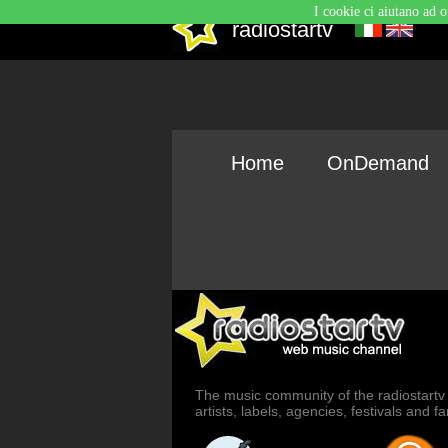
I cookie ci aiutano ad o
radiostartv
Home
OnDemand
The music community of the radiostartv
artists, labels, agencies, festivals and 