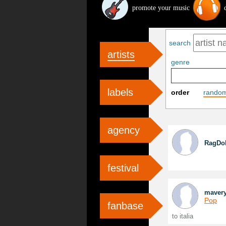
promote your music
search
artists
genre
labels
order
rando
agency
RagDol
festival
mavery
Pop
fanbase
to italia