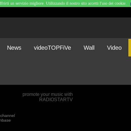
ffrirti un servizio migliore. Utilizzando il nostro sito accetti l'uso dei cookie.
News
videoTOPFiVe
Wall
Video
promote your music with
RADIOSTARTV
 channel
fanbase