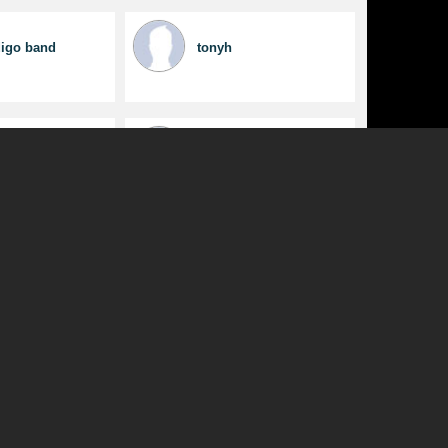
digo band
tonyh
ImHereForYou
antoniodalessandro
S
Ska
a vi bassano del
brescia bs italia
erri
tonypolo
lamezia terme cz italia