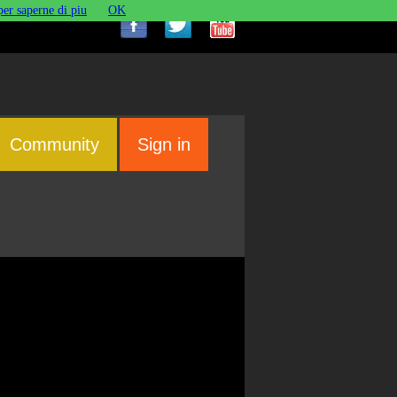
per saperne di piu
OK
Community
Sign in