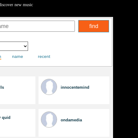
discover new music
m
name
recent
ls
innocentemind
 quid
ondamedia