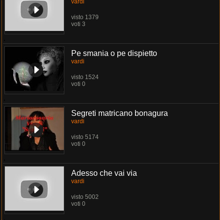
vardi
visto 1379
voti 3
.
Pe smania o pe dispietto
vardi
visto 1524
voti 0
.
Segreti matricano bonagura
vardi
visto 5174
voti 0
.
Adesso che vai via
vardi
visto 5002
voti 0
.