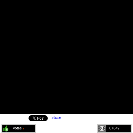
Share
votes
7
67649