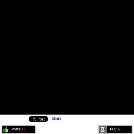
Share
votes
17
66859