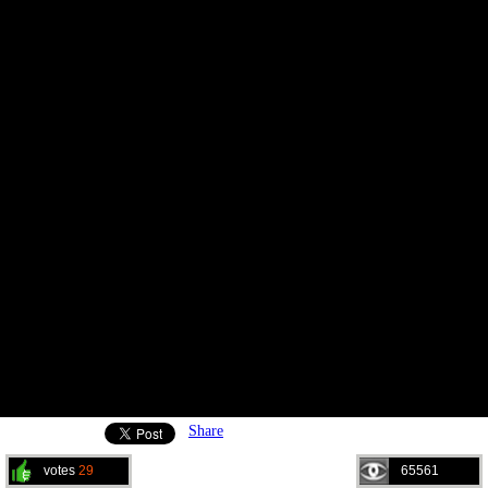
Share
votes
29
65561