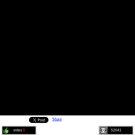
Share
votes
5
52041