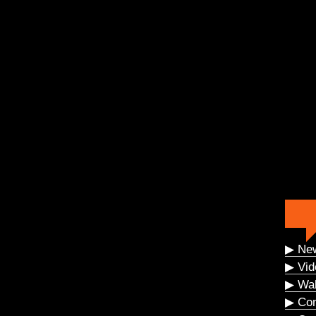
▶ Ne
▶ Vid
▶ Wal
▶ Co