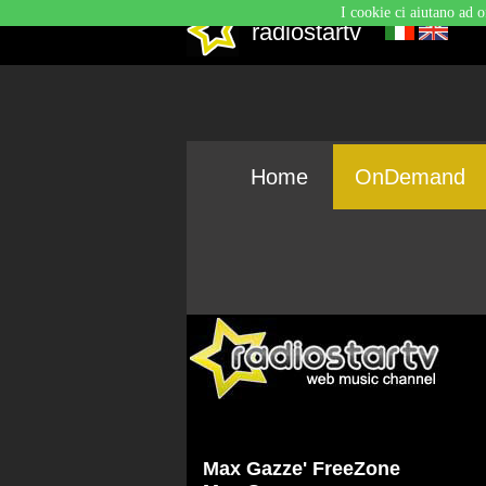
I cookie ci aiutano ad o
radiostartv
Home
OnDemand
Max Gazze' FreeZone