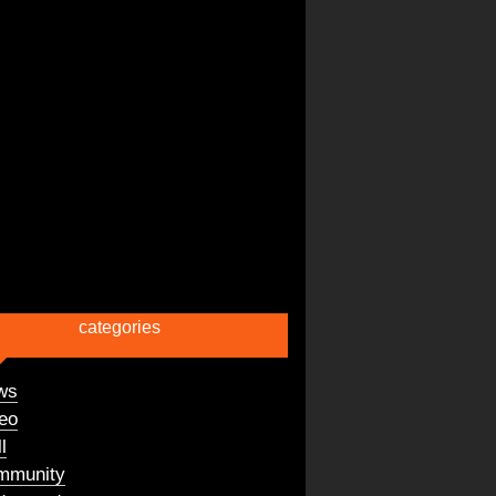
categories
ws
eo
l
mmunity