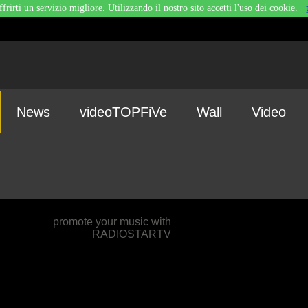
ffrirti un servizio migliore. Utilizzando il nostro sito accetti l'uso dei cookie.
News
videoTOPFiVe
Wall
Video
promote your music with
RADIOSTARTV