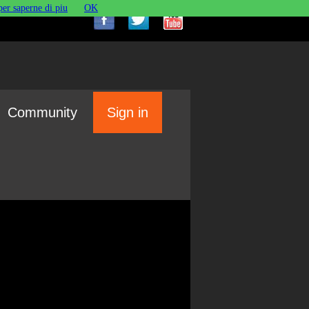
per saperne di piu
OK
Community
Sign in