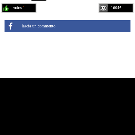
votes
1
16946
lascia un commento