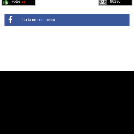
votes
29
86290
lascia un commento