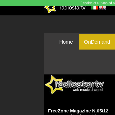
I cookie ci aiutano ad o
radiostartv
Home
OnDemand
FreeZone Magazine N.05/12