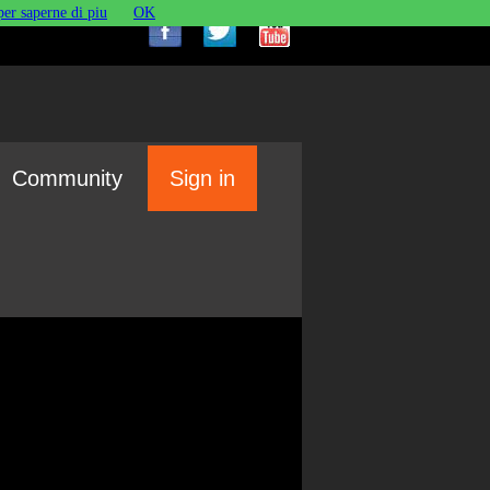
per saperne di piu
OK
Community
Sign in