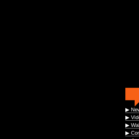
▶ Ne
▶ Vid
▶ Wal
▶ Co