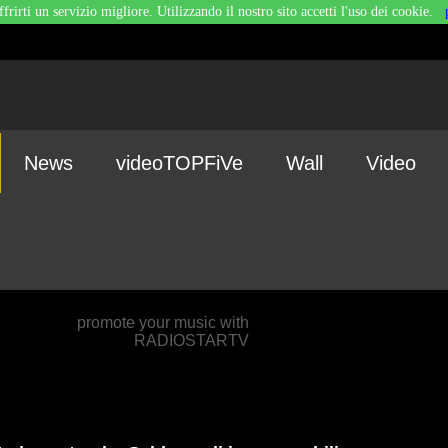
ffrirti un servizio migliore. Utilizzando il nostro sito accetti l'uso dei cookie.
News
videoTOPFiVe
Wall
Video
promote your music with
RADIOSTARTV