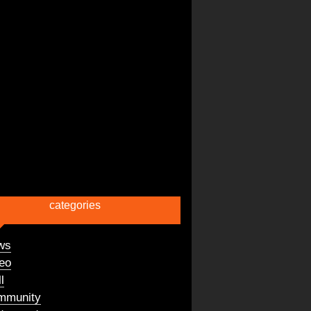
categories
ws
eo
l
mmunity