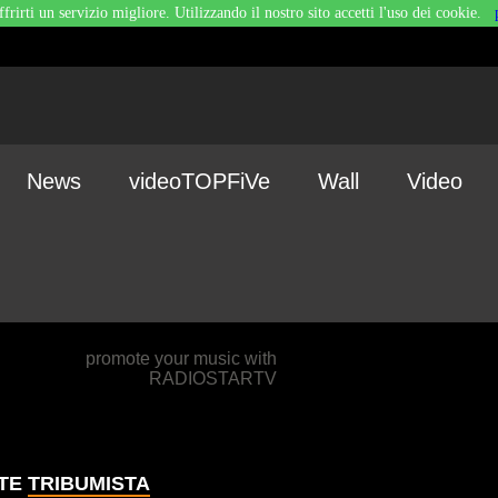
ffrirti un servizio migliore. Utilizzando il nostro sito accetti l'uso dei cookie.
News
videoTOPFiVe
Wall
Video
promote your music with
RADIOSTARTV
NTE
TRIBUMISTA