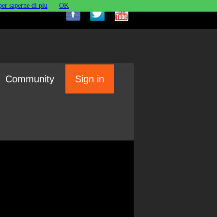
per saperne di piu
OK
Community
Sign in