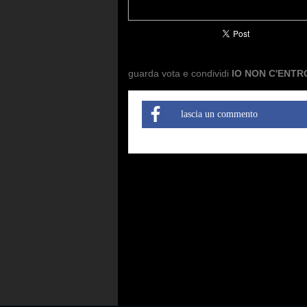
guarda vota e condividi
IO NON C'ENTR
lascia un commento