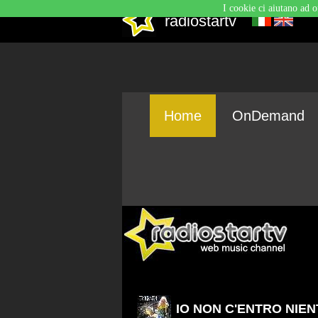
I cookie ci aiutano ad o
radiostartv
Home
OnDemand
IO NON C'ENTRO NIE