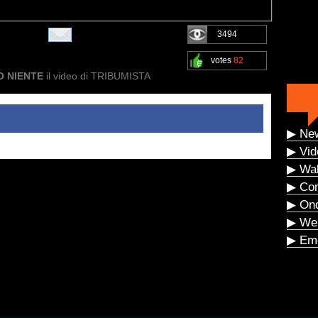
3494
votes
82
O NIENTE
il video di TRIBUMISTA
▶ Ne
▶ Vid
▶ Wal
▶ Co
▶ On
▶ We
▶ Eme