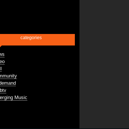
categories
ws
eo
l
mmunity
demand
btv
rging Music