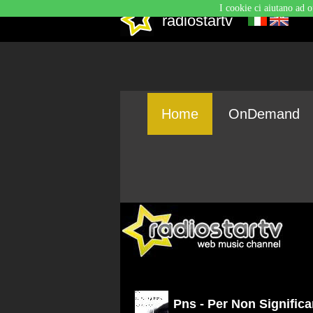
I cookie ci aiutano ad o
radiostartv
Home
OnDemand
Pns - Per Non Signific