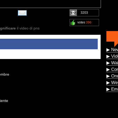
3203
votes
396
gnificare
il video di pns
▶ Ne
▶ Vid
▶ Wal
▶ Co
vembre
▶ On
▶ We
▶ Eme
niente