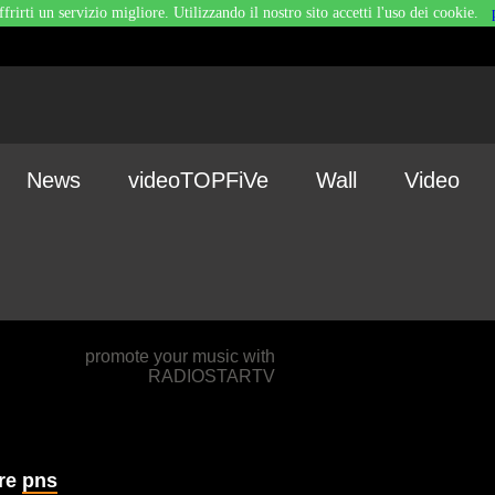
ffrirti un servizio migliore. Utilizzando il nostro sito accetti l'uso dei cookie.
News
videoTOPFiVe
Wall
Video
promote your music with
RADIOSTARTV
are
pns