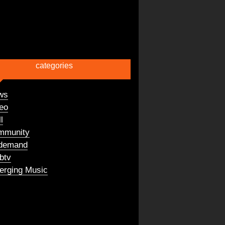
categories
ws
eo
l
mmunity
demand
btv
rging Music