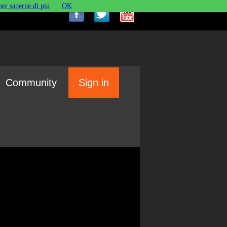
per saperne di piu
OK
Community
Sign in