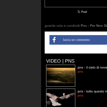
guarda vota e condividi
Pns - Per Non Si
lascia un commento
VIDEO | PNS
pns - il cielo di no
pns
pns - tutto questo 
pns