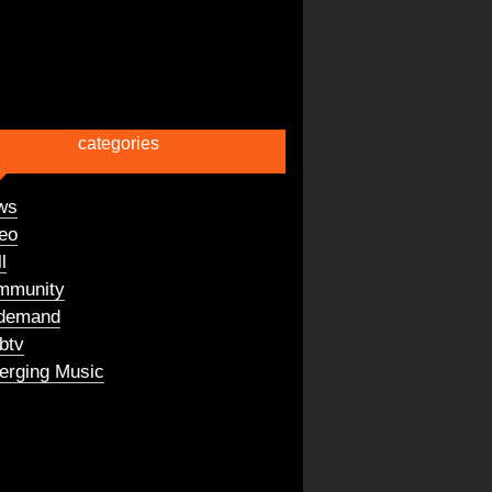
categories
ws
eo
l
mmunity
demand
btv
rging Music