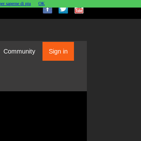
per saperne di piu
OK
Community
Sign in