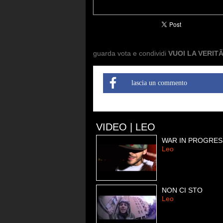
guarda vota e condividi
VUOI LA VERIT
lascia un commento
VIDEO | LEO
WAR IN PROGRES
Leo
NON CI STO
Leo