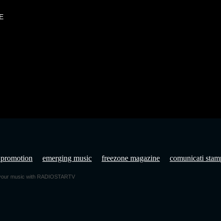
E
 promotion
emerging music
freezone magazine
comunicati stam
e your music with RADIOSTARTV