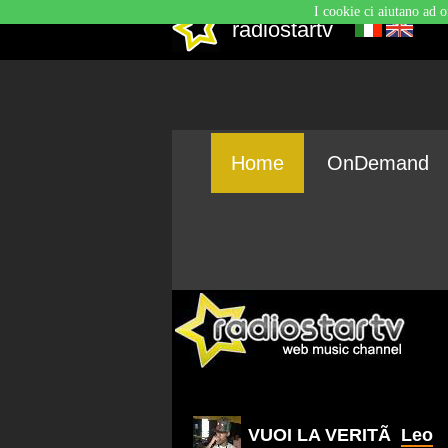
I cookie ci aiutano ad o
radiostartv
Home
OnDemand
VUOI LA VERITÃ
Leo