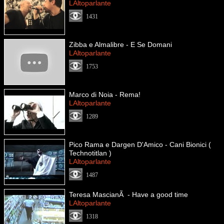
LAltoparlante
1431
Zibba e Almalibre - E Se Domani
LAltoparlante
1753
Marco di Noia - Rema!
LAltoparlante
1289
Pico Rama e Dargen D'Amico - Cani Bionici (
Technotitlan )
LAltoparlante
1487
Teresa MascianÃ - Have a good time
LAltoparlante
1318