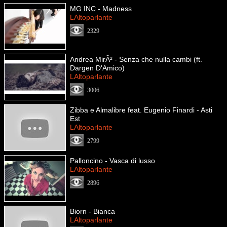
MG INC - Madness
LAltoparlante
2329
Andrea MirÃ² - Senza che nulla cambi (ft.
Dargen D'Amico)
LAltoparlante
3006
Zibba e Almalibre feat. Eugenio Finardi - Asti
Est
LAltoparlante
2799
Palloncino - Vasca di lusso
LAltoparlante
2896
Biorn - Bianca
LAltoparlante