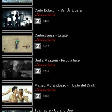
Carlo Bolacchi - VeritÃ Libera
LAltoparlante
1497
Carlostrauss - Estate
LAltoparlante
1612
Giulia Mazzoni - Piccola luce
LAltoparlante
1231
Matteo Moranduzzo - Il Ballo del Drink
LAltoparlante
1867
Tuamadre - Up and Down