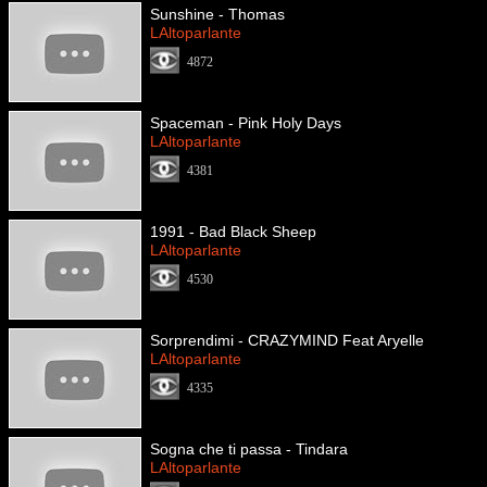
Sunshine - Thomas
LAltoparlante
4872
Spaceman - Pink Holy Days
LAltoparlante
4381
1991 - Bad Black Sheep
LAltoparlante
4530
Sorprendimi - CRAZYMIND Feat Aryelle
LAltoparlante
4335
Sogna che ti passa - Tindara
LAltoparlante