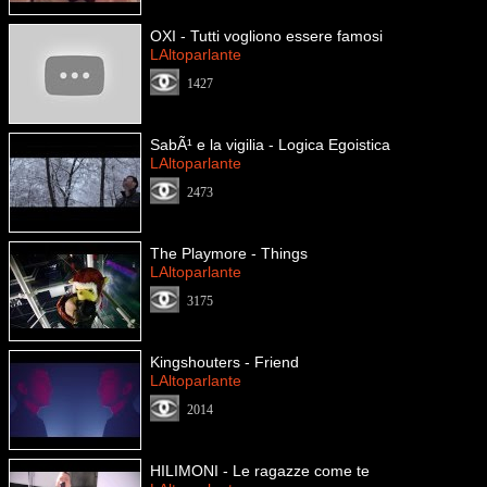
OXI - Tutti vogliono essere famosi
LAltoparlante
1427
SabÃ¹ e la vigilia - Logica Egoistica
LAltoparlante
2473
The Playmore - Things
LAltoparlante
3175
Kingshouters - Friend
LAltoparlante
2014
HILIMONI - Le ragazze come te