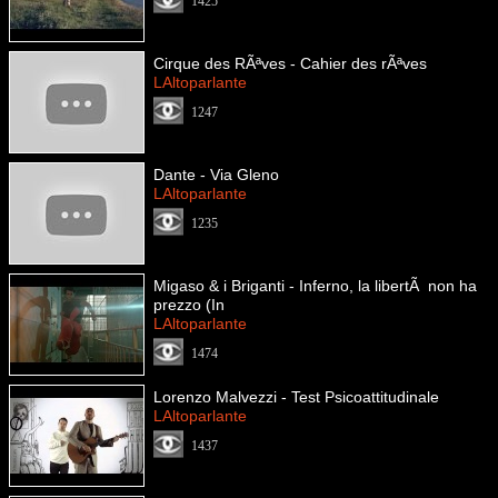
1425
Cirque des RÃªves - Cahier des rÃªves
LAltoparlante
1247
Dante - Via Gleno
LAltoparlante
1235
Migaso & i Briganti - Inferno, la libertÃ non ha
prezzo (In
LAltoparlante
1474
Lorenzo Malvezzi - Test Psicoattitudinale
LAltoparlante
1437