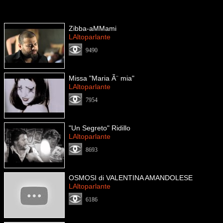
Zibba-aMMami
LAltoparlante
9490
Missa "Maria Ã¨ mia"
LAltoparlante
7954
"Un Segreto" Ridillo
LAltoparlante
8693
OSMOSI di VALENTINA AMANDOLESE
LAltoparlante
6186