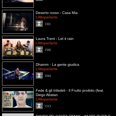
Deserto rosso - Casa Mia
LAltoparlante
1361
Laura Trent - Let it rain
LAltoparlante
1560
Dhamm - La gente giudica
LAltoparlante
1944
Fede & gli Infedeli - Il Frutto proibito (feat.
Diego Abatan
LAltoparlante
1513