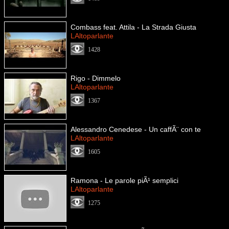
Combass feat. Attila - La Strada Giusta
LAltoparlante
1428
Rigo - Dimmelo
LAltoparlante
1367
Alessandro Cenedese - Un caffÃ¨ con te
LAltoparlante
1605
Ramona - Le parole piÃ¹ semplici
LAltoparlante
1275