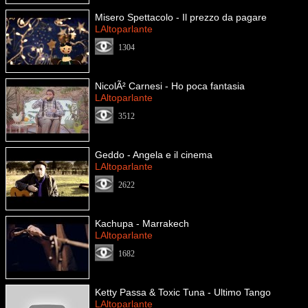
Misero Spettacolo - Il prezzo da pagare
LAltoparlante
1304
NicolÃ² Carnesi - Ho poca fantasia
LAltoparlante
3512
Geddo - Angela e il cinema
LAltoparlante
2622
Kachupa - Marrakech
LAltoparlante
1682
Ketty Passa & Toxic Tuna - Ultimo Tango
LAltoparlante