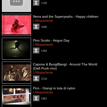
1338
Nena and the Superyeahs - Happy children
LAltoparlante
1698
Pino Scotto - Angus Day
LAltoparlante
1384
Capone & BungtBangt - Around The World
(Daft Punk rmx)
LAltoparlante
2534
Pico - Giangi in tuta di nylon
LAltoparlante
1983