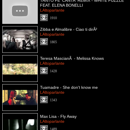
TANTO PE' CANTA' REMIX - WHITE PUZZLE
FEAT. ELENA BONELLI
LAltoparlante
1910
Zibba e Almalibre - Ciao ti dirÃ²
LAltoparlante
1805
Teresa MascianÃ - Melissa Knows
LAltoparlante
1428
Tuamadre - She don't know me
LAltoparlante
1343
Max Lisa - Fly Away
LAltoparlante
1489