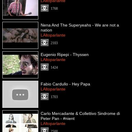
LAltoparlante
1768
Nena And The Superyeahs - We are not a
nation
LAltoparlante
2103
Eugenio Ripepi - Thyssen
LAltoparlante
1424
Fabio Cardullo - Hey Papa
LAltoparlante
1703
Carlo Mercadante & Collettivo Sindrome di
Peter Pan - #nient
LAltoparlante
2500