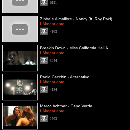
6121
Zibba e Almalibre - Nancy (ft. Roy Paci)
LAltoparlante
4163
Breakin Down - Miss California Hell A
LAltoparlante
3644
Paolo Cecchin - Alternativo
LAltoparlante
4124
Marco Achtner - Capo Verde
LAltoparlante
1703