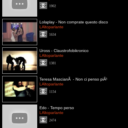
1902
Lolaplay - Non comprate questo disco
LAltoparlante
1634
Uross - Claustrofobikronico
LAltoparlante
1381
Teresa MascianÃ - Non ci penso piÃ¹
LAltoparlante
1154
Edo - Tempo perso
LAltoparlante
2474