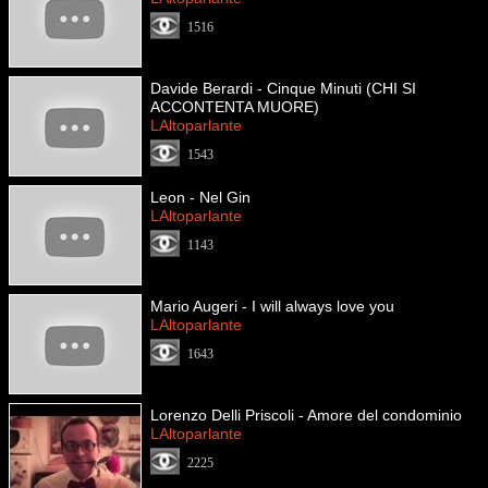
1516
Davide Berardi - Cinque Minuti (CHI SI
ACCONTENTA MUORE)
LAltoparlante
1543
Leon - Nel Gin
LAltoparlante
1143
Mario Augeri - I will always love you
LAltoparlante
1643
Lorenzo Delli Priscoli - Amore del condominio
LAltoparlante
2225