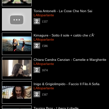
Tonia Antonelli - Le Cose Che Non Sai
LAltoparlante
1337
Kimagure - Sotto il sole + caldo che c'Ã¨
LAltoparlante
1586
Chiara Candra Canzian - Camelie e Margherite
LAltoparlante
1674
Inigo & Grigiolimpido - Faccio Il Filo A Sofia
LAltoparlante
1567
Taurina Bros - Libera il ribelle