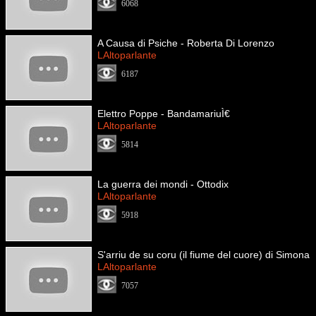
6068
A Causa di Psiche - Roberta Di Lorenzo
LAltoparlante
6187
Elettro Poppe - BandamariuÌ€
LAltoparlante
5814
La guerra dei mondi - Ottodix
LAltoparlante
5918
S'arriu de su coru (il fiume del cuore) di Simona
LAltoparlante
7057