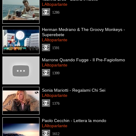
LAltoparlante
1286
Herman Medrano & The Groovy Monkeys -
Superebete
LAltoparlante
1591
Marrone Quando Fugge - Il Pre-Fagiolismo
LAltoparlante
1399
Sonia Mariotti - Regalami Chi Sei
LAltoparlante
1376
Paolo Cecchin - Lettera la mondo
LAltoparlante
1612