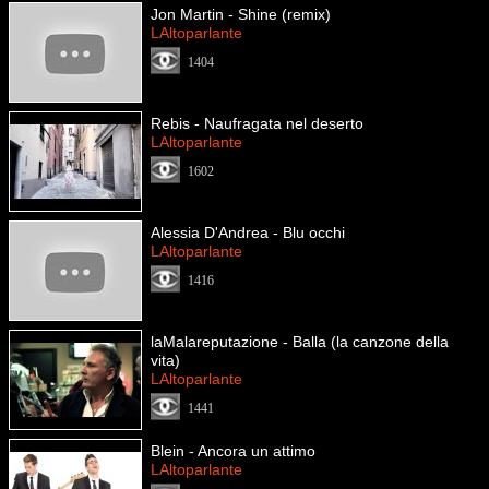
Jon Martin - Shine (remix)
LAltoparlante
1404
Rebis - Naufragata nel deserto
LAltoparlante
1602
Alessia D'Andrea - Blu occhi
LAltoparlante
1416
laMalareputazione - Balla (la canzone della
vita)
LAltoparlante
1441
Blein - Ancora un attimo
LAltoparlante