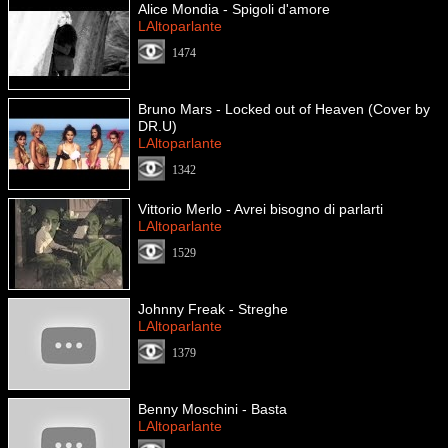
Alice Mondia - Spigoli d'amore
LAltoparlante
1474
Bruno Mars - Locked out of Heaven (Cover by
DR.U)
LAltoparlante
1342
Vittorio Merlo - Avrei bisogno di parlarti
LAltoparlante
1529
Johnny Freak - Streghe
LAltoparlante
1379
Benny Moschini - Basta
LAltoparlante