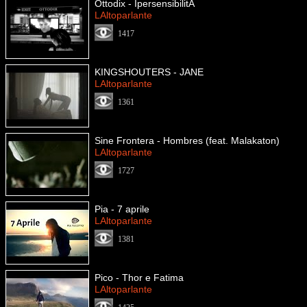
Ottodix - IpersensibilitÃ
LAltoparlante
1417
KINGSHOUTERS - JANE
LAltoparlante
1361
Sine Frontera - Hombres (feat. Malakaton)
LAltoparlante
1727
Pia - 7 aprile
LAltoparlante
1381
Pico - Thor e Fatima
LAltoparlante