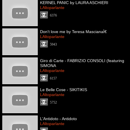
KERNEL PANIC by LAURA ASCHIERI
LAltoparlante
6376
Don't love me by Teresa MascianaÌ€
LAltoparlante
5943
Giro di Carte - FABRIZIO CONSOLI (featuring
SIMONA
LAltoparlante
6157
Le Belle Cose - SIKITIKIS
LAltoparlante
5752
L'Antidoto - Antidoto
LAltoparlante