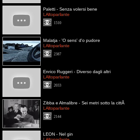
Paletti - Senza volersi bene
LAltoparlante
1510
Malatja - 'O sens' d'o pudore
LAltoparlante
2387
Enrico Ruggeri - Diverso dagli altri
LAltoparlante
2033
Zibba e Almalibre - Sei metri sotto la cittÃ
LAltoparlante
2144
LEON - Nel gin
LAltoparlante