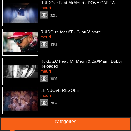
RUIDOzc Feat MrMeuri - DOVE CAPITA
meuri
3215
RUIDO zc feat AT - Ci puÃ² stare
meuri
4531
Ruido ZC Feat. Mr Meuri & BaXMan | Dubbi
Reloaded |
meuri
3007
LE NUOVE REGOLE
meuri
2867
categories